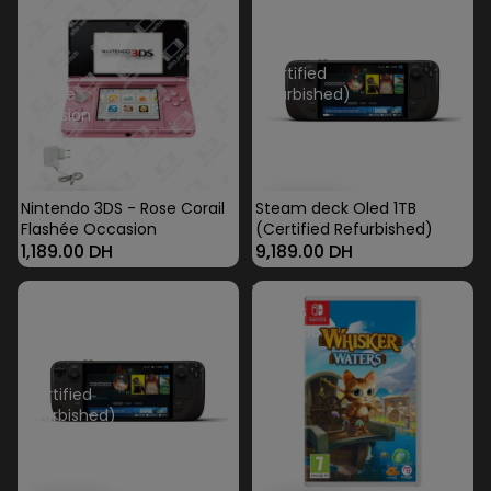
3DS
deck
-
Oled
Rose
1TB
Corail
(Certified
Flashée
Refurbished)
Occasion
Nintendo 3DS - Rose Corail
Steam deck Oled 1TB
Flashée Occasion
(Certified Refurbished)
1,189.00 DH
9,189.00 DH
Steam
Whisker
deck
Waters
Oled
Nintendo
512
Switch
Go
(Certified
Refurbished)