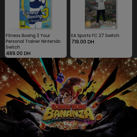
Trainer
Nintendo
Switch
Épuisé
Fitness Boxing 3 Your
EA Sports FC 27 Switch
Personal Trainer Nintendo
719.00 DH
Switch
489.00 DH