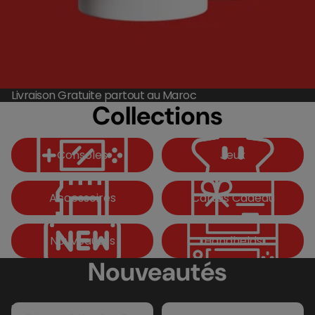
Livraison Gratuite partout au Maroc
Collections
Consoles
Jeux
Consoles
Jeux
Accessoires
Cartes Cadeau
Accessoires
Cartes Cadeau
Nouveautés
Handhelds
Nouveautés
Handhelds
Nouveautés
Nintendo
Steam