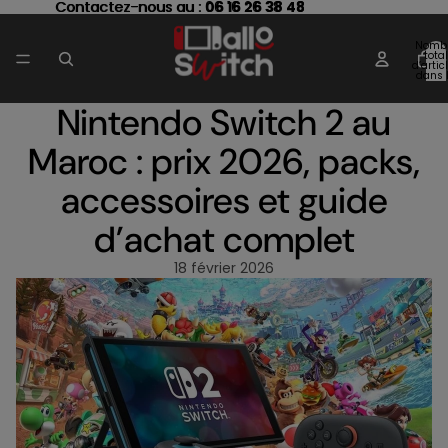
Contactez-nous au : 06 16 26 38 48
Contactez-nous au :
06 16 26 38 48
Nomb
total
d’artic
dans 
panier
Nintendo Switch 2 au
Maroc : prix 2026, packs,
accessoires et guide
d’achat complet
18 février 2026