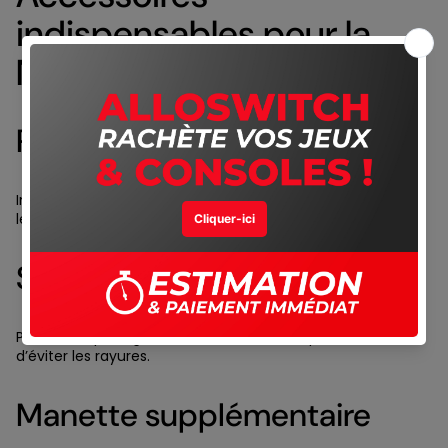
indispensables pour la
Nintendo Switch 2
Protection écran
Indispensable pour protéger l’écran contre les rayures et
les chocs légers, surtout en mode portable.
Sacoche de transport
Permet de protéger la console lors des déplacements et
d’éviter les rayures.
Manette supplémentaire