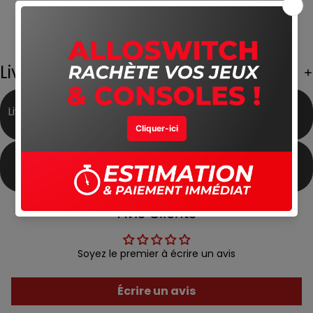
Stockage
128 Go extensible (microSD)
Compatible émulation
PS2, GameCube, PSP, N64…
Batterie
5500 mAh
Produit
occasion en très bon état
Livraison Gratuite
Livraison Gratuite partout
Meilleur Prix du Marché
au Maroc
Produits Authentiques
Satisfait ou Remboursé
Avis Clients
Soyez le premier à écrire un avis
Écrire un avis