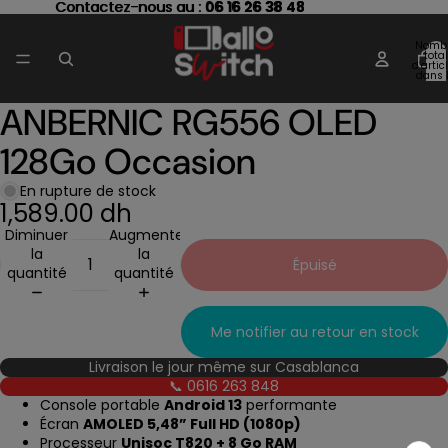
Contactez-nous au : 06 16 26 38 48
Contactez-nous au :
06 16 26 38 48
Nomb
total
d’artic
dans 
panier
ANBERNIC RG556 OLED
Ouvrir
l’image
128Go Occasion
en
plein
écran
En rupture de stock
1,589.00 dh
Diminuer
Augmenter
la
la
Épuisé
quantité
quantité
Me notifier au retour en stock
Livraison le jour même sur Casablanca
📞 0616 263 848
Console portable
Android 13
performante
Écran
AMOLED 5,48” Full HD (1080p)
Processeur
Unisoc T820 + 8 Go RAM