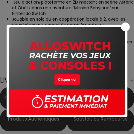
Jeu d’action/plateforme en 2D mettant en scène Astérix
et Obélix dans une aventure “Mission Babylone” sur
Nintendo Switch.
Jouable en solo ou en coopération locale à 2, avec les
deux héros aux capacités complémentaires.
Progression en niveaux avec combats, pièges, sauts et
puzzles simples, dans des environnements variés.
Objectif principal : avancer de zone en zone, vaincre des
ennemis et des boss, et récupérer des objets/bonus
utiles.
Ton humoristique fidèle à l’univers Astérix, avec
animations colorées et gameplay accessible (plutôt
arcade que “hardcore”).
Livraison Gratuite
Livraison Gratuite partout
Meilleur Prix du Marché
au Maroc
Produits Authentiques
Satisfait ou Remboursé