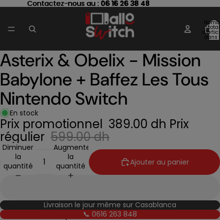
Contactez-nous au : 06 16 26 38 48
Contactez-nous au :
06 16 26 38 48
Nomb
total
d’artic
dans 
panier
Asterix & Obelix - Mission
Ouvrir
l’image
Babylone + Baffez Les Tous
en
plein
Nintendo Switch
écran
En stock
Prix promotionnel
389.00 dh
Prix
régulier
599.00 dh
Diminuer
Augmenter
la
la
Ajouter au panier
quantité
quantité
Livraison le jour même sur Casablanca
📞 0616 263 848