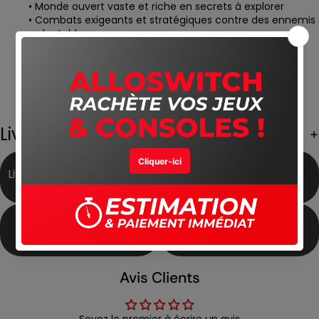
• Monde ouvert vaste et riche en secrets à explorer
• Combats exigeants et stratégiques contre des ennemis
redoutables
• Liberté totale dans la progression et le style de jeu
• Donjons variés avec des boss épiques à affronter
• Univers sombre et immersif inspiré de la dark fantasy
• Optimisé pour des performances fluides sur Nintendo
Switch 2
Livraison Gratuite
Livraison Gratuite partout
Meilleur Prix du Marché
au Maroc
Produits Authentiques
Satisfait ou Remboursé
Avis Clients