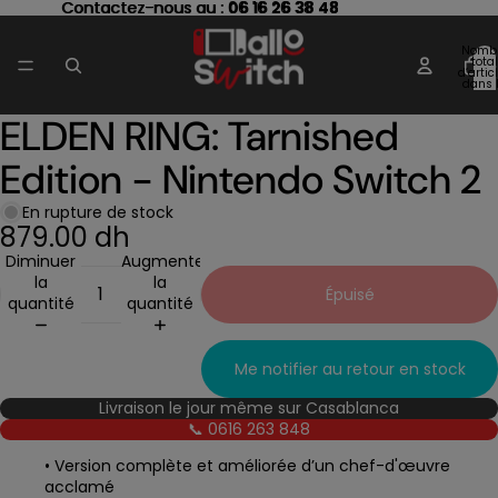
Contactez-nous au : 06 16 26 38 48
Contactez-nous au :
06 16 26 38 48
Nomb
total
d’artic
dans 
panier
ELDEN RING: Tarnished
Ouvrir
l’image
Edition - Nintendo Switch 2
en
plein
écran
En rupture de stock
879.00 dh
Diminuer
Augmenter
la
la
Épuisé
quantité
quantité
Me notifier au retour en stock
Livraison le jour même sur Casablanca
📞 0616 263 848
• Version complète et améliorée d’un chef-d'œuvre
acclamé