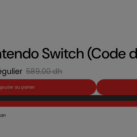
intendo Switch (Code 
régulier
589.00 dh
Ajouter au panier
San