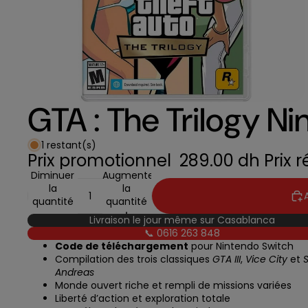
GTA : The Trilogy N
1 restant(s)
Prix promotionnel
289.00 dh
Prix 
Diminuer
Augmenter
la
la
quantité
quantité
Livraison le jour même sur Casablanca
📞 0616 263 848
Code de téléchargement
pour Nintendo Switch
Compilation des trois classiques
GTA III
,
Vice City
et
Andreas
Monde ouvert riche et rempli de missions variées
Liberté d’action et exploration totale