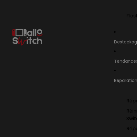
Flas
Destocka
Tendance
Réparatio
Répa
Réin
Swi
Répa