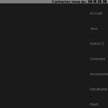
Contactez-nous au : 06 16 26 38
Contactez-nous au :
06 16 26 38
Accueil
Jeux
Switch 2
Consoles
Accessoir
Handhelds
Flash