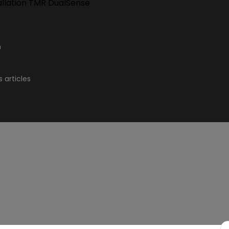
allation TMR DualSense
n
 articles