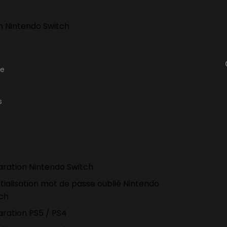
h Nintendo Switch
ge
s
n
ration Nintendo Switch
itialisation mot de passe oublié Nintendo
tch
ration PS5 / PS4