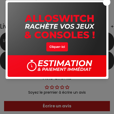
Animations proches de l’anime
Jouable en solo ou à deux
Gameplay stratégique et intense
Expérience portable ou sur TV avec la Switch
Livraison Gratuite
Livraison Gratuite partout
Meilleur Prix du Marché
au Maroc
Produits Authentiques
Satisfait ou Remboursé
Avis Clients
Soyez le premier à écrire un avis
Écrire un avis