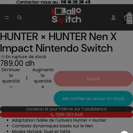
Contactez-nous au : 06 16 26 38 48
Contactez-nous au :
06 16 26 38 48
Nomb
total
d’artic
dans 
panier
HUNTER × HUNTER Nen X
Ouvrir
l’image
Impact Nintendo Switch
en
plein
écran
En rupture de stock
789.00 dh
Diminuer
Augmenter
la
la
Épuisé
quantité
quantité
Me notifier au retour en stock
Livraison le jour même sur Casablanca
📞 0616 263 848
Adaptation fidèle de l'univers Hunter × Hunter
Combats dynamiques basés sur le Nen
Modes Histoire, Duel et Défis