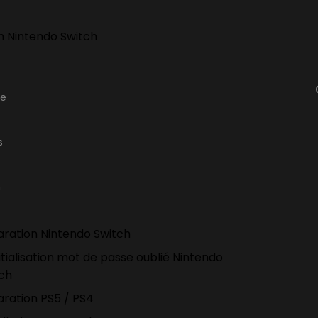
h Nintendo Switch
ge
s
n
ration Nintendo Switch
itialisation mot de passe oublié Nintendo
tch
ration PS5 / PS4