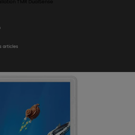
allation TMR DualSense
n
 articles