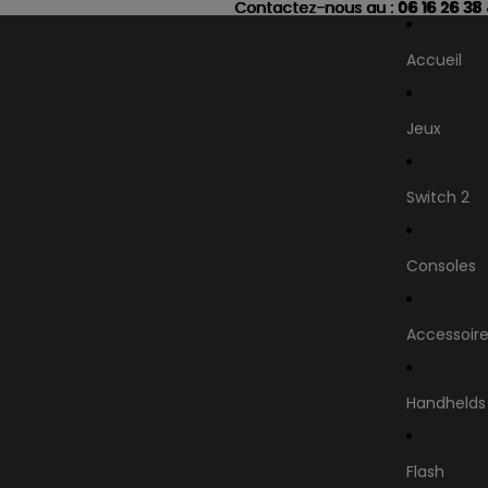
Contactez-nous au : 06 16 26 38
Contactez-nous au :
06 16 26 38
Accueil
Jeux
Switch 2
Consoles
Accessoir
Handhelds
Flash