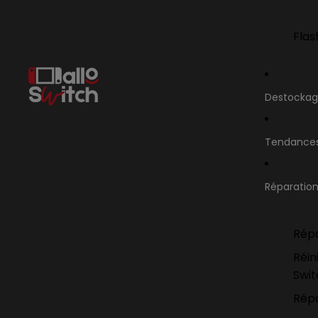
Flas
Destocka
Tendance
Réparatio
Répa
Réin
Swi
Répa