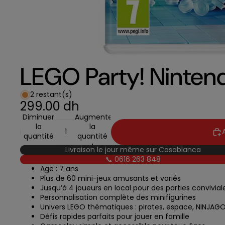
LEGO Party! Ninten
2 restant(s)
299.00 dh
Diminuer
Augmenter
la
la
quantité
quantité
Livraison le jour même sur Casablanca
📞 0616 263 848
Age : 7 ans
Plus de 60 mini-jeux amusants et variés
Jusqu’à 4 joueurs en local pour des parties convivial
Personnalisation complète des minifigurines
Univers LEGO thématiques : pirates, espace, NINJAGO
Défis rapides parfaits pour jouer en famille