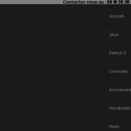
Contactez-nous au : 06 16 26 38
Contactez-nous au :
06 16 26 38
Accueil
Jeux
Switch 2
Consoles
Accessoir
Handhelds
Flash