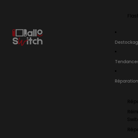
Flas
Destocka
Tendance
Réparatio
Répa
Réin
Swi
Répa