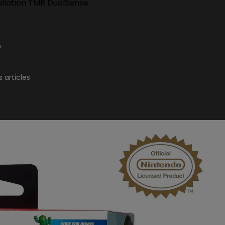
allation TMR DualSense
n
 articles