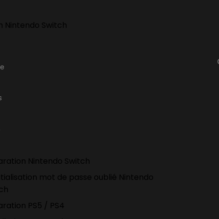
h Nintendo Switch
ge
s
n
ration Nintendo Switch
itialisation mot de passe oublié Nintendo
tch
ration PS5 / PS4