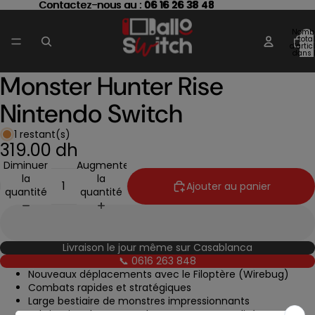
Contactez-nous au : 06 16 26 38 48
Contactez-nous au :
06 16 26 38 48
Nomb
total
d’artic
dans 
panier
Monster Hunter Rise
Ouvrir
l’image
Nintendo Switch
en
plein
écran
1 restant(s)
319.00 dh
Diminuer
Augmenter
la
la
Ajouter au panier
quantité
quantité
Livraison le jour même sur Casablanca
📞 0616 263 848
Nouveaux déplacements avec le Filoptère (Wirebug)
Combats rapides et stratégiques
Large bestiaire de monstres impressionnants
Fabrication d’armes et d’armures personnalisées