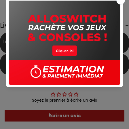
Mode solo et multijoueur local ou en ligne
Univers inspiré du Japon féodal
Excellente performance en mode portable
Livraison Gratuite
Livraison Gratuite partout
Meilleur Prix du Marché
au Maroc
Produits Authentiques
Satisfait ou Remboursé
Avis Clients
Soyez le premier à écrire un avis
Écrire un avis