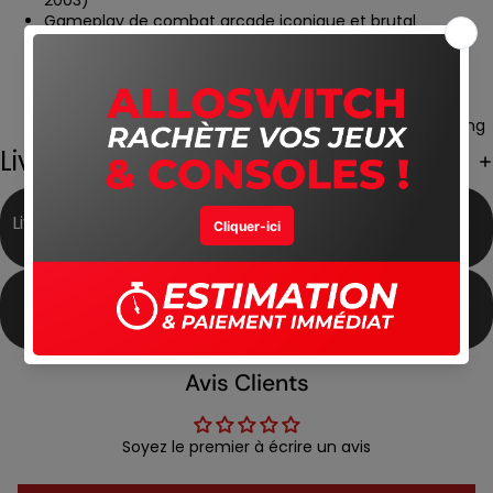
2003)
Gameplay de combat arcade iconique et brutal
Multijoueur en ligne avec rollback netcode
Documentaire interactif avec interviews des créateurs
Déblocage rapide de personnages et contenus secrets
Deluxe Edition avec steelbook et objets collectors
Idéal pour les fans de jeux de combat et de rétro gaming
Livraison Gratuite
Livraison Gratuite partout
Meilleur Prix du Marché
au Maroc
Produits Authentiques
Satisfait ou Remboursé
Avis Clients
Soyez le premier à écrire un avis