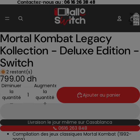
Contactez-nous au : 06 16 26 38 48
Contactez-nous au :
06 16 26 38 48
Nomb
total
d’artic
dans 
panier
Mortal Kombat Legacy
Ouvrir
l’image
Kollection - Deluxe Edition -
en
plein
Switch
écran
2 restant(s)
799.00 dh
Diminuer
Augmenter
la
la
Ajouter au panier
quantité
quantité
Livraison le jour même sur Casablanca
📞 0616 263 848
Compilation des jeux classiques Mortal Kombat (1992–