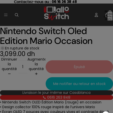
Contactez-nous au : 06 16 26 38 48
Contactez-nous au :
06 16 26 38 48
Nomb
total
d’artic
dans 
panier
Nintendo Switch Oled
Ouvrir
l’image
Edition Mario Occasion
en
plein
écran
En rupture de stock
3,099.00 dh
Diminuer
Augmenter
la
la
Épuisé
quantité
quantité
Me notifier au retour en stock
Livraison le jour même sur Casablanca
📞 0616 263 848
• Nintendo Switch OLED Édition Mario (rouge) en occasion
• Design collector 100% rouge inspiré de l’univers Mario
• Écran OLED 7 pouces avec couleurs vives et contraste élevé