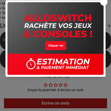
• Mode portable, sur table et TV (console hybride)
• 64 Go de stockage interne pour vos jeux
• Station d’accueil avec port LAN pour connexion stable
• Excellent compromis entre performance, mobilité et prix
Livraison Gratuite
Livraison Gratuite partout
Meilleur Prix du Marché
au Maroc
Produits Authentiques
Satisfait ou Remboursé
Avis Clients
Soyez le premier à écrire un avis
Écrire un avis