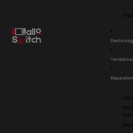
Flas
Destocka
Tendance
Réparatio
Répa
Réin
Swi
Répa