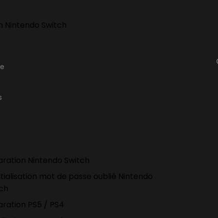
h Nintendo Switch
ge
s
n
ration Nintendo Switch
itialisation mot de passe oublié Nintendo
tch
ration PS5 / PS4