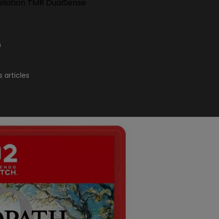
allation TMR DualSense
n
 articles