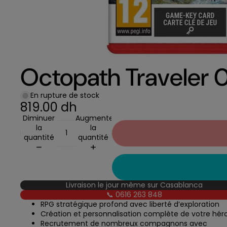
Octopath Traveler 
En rupture de stock
819.00 dh
Diminuer
Augmenter
la
la
quantité
quantité
Livraison le jour même sur Casablanca
📞 0616 263 848
RPG stratégique profond avec liberté d’exploration
Création et personnalisation complète de votre hér
Recrutement de nombreux compagnons avec