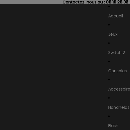
Contactez-nous au : 06 16 26 38
Contactez-nous au :
06 16 26 38
Accueil
Jeux
Switch 2
Consoles
Accessoir
Handhelds
Flash