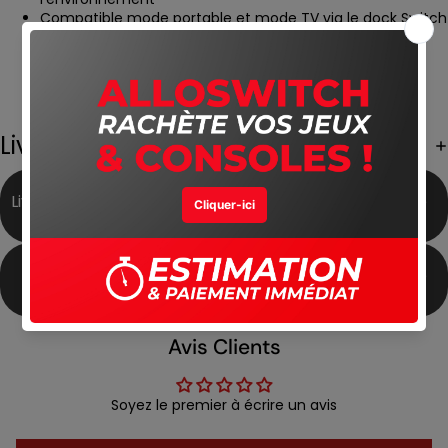
Compatible mode portable et mode TV via le dock Switch
Graphismes 3D stylisés avec éclairages dynamiques
Atmosphère sonore immersive avec musiques
angoissantes
Convient aux joueurs 12 ans et plus pour des frissons
garantis
Livraison Gratuite
Livraison Gratuite partout
Meilleur Prix du Marché
au Maroc
Produits Authentiques
Satisfait ou Remboursé
Avis Clients
Soyez le premier à écrire un avis