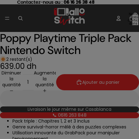
Contactez-nous au : 06 16 26 38 48
Contactez-nous au :
06 16 26 38 48
Nomb
total
d’artic
dans 
panier
Poppy Playtime Triple Pack
Ouvrir
l’image
Nintendo Switch
en
plein
écran
2 restant(s)
639.00 dh
Diminuer
Augmenter
la
la
Ajouter au panier
quantité
quantité
Livraison le jour même sur Casablanca
📞 0616 263 848
Pack triple : Chapitres 1, 2 et 3 inclus
Genre survival-horror mêlé à des puzzles complexes
Utilisation innovante du GrabPack pour manipuler
l’environnement