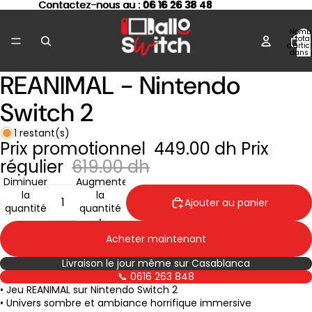
Contactez-nous au : 06 16 26 38 48
Contactez-nous au :
06 16 26 38 48
Nomb
total
d’artic
dans 
panier
REANIMAL - Nintendo
Ouvrir
l’image
Switch 2
en
plein
écran
1 restant(s)
Prix promotionnel
449.00 dh
Prix
régulier
619.00 dh
Diminuer
Augmenter
la
la
Ajouter au panier
quantité
quantité
Acheter maintenant
Livraison le jour même sur Casablanca
📞 0616 263 848
• Jeu REANIMAL sur Nintendo Switch 2
• Univers sombre et ambiance horrifique immersive