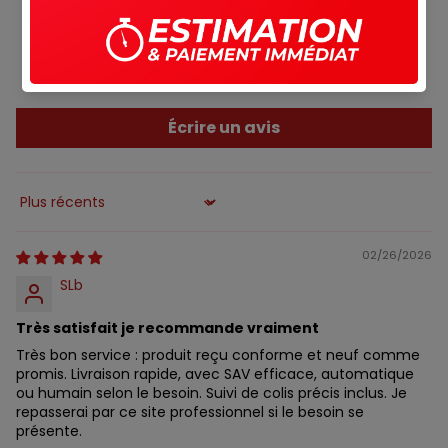
0
0
0
0
Écrire un avis
Sort by
02/26/2026
SLb
Très satisfait je recommande vraiment
Très bon service : produit reçu conforme et neuf comme
promis. Livraison rapide, avec SAV efficace, automatique
ou humain selon le besoin. Suivi de colis précis inclus. Je
repasserai par ce site professionnel si le besoin se
présente.