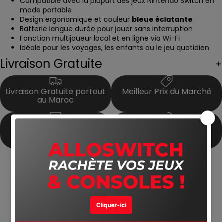
Compatible avec la plupart des jeux Nintendo Switch en
mode portable
Design ergonomique et couleur
bleue éclatante
Batterie longue durée pour jouer sans interruption
Fonction multijoueur local et en ligne via Wi-Fi
Idéale pour les voyages, les enfants ou le jeu quotidien
Livraison Gratuite
Livraison Gratuite partout
Meilleur Prix du Marché
au Maroc
Produits Authentiques
Satisfait ou Remboursé
Avis Clients
5.00 sur 5
Basé sur 1 avis
1