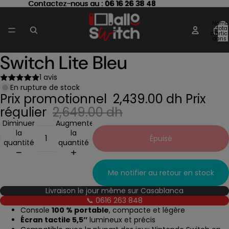
Contactez-nous au : 06 16 26 38 48
Contactez-nous au :
06 16 26 38 48
Nomb
total
d’artic
dans 
panier
Switch Lite Bleu
Ouvrir
l’image
en
1 avis
plein
En rupture de stock
Prix promotionnel
2,439.00 dh
Prix
écran
régulier
2,649.00 dh
Diminuer
Augmenter
la
la
Épuisé
quantité
quantité
Me notifier au retour en stock
Livraison le jour même sur Casablanca
📞 0616 263 848
Console
100 % portable
, compacte et légère
Écran tactile 5,5’’
lumineux et précis