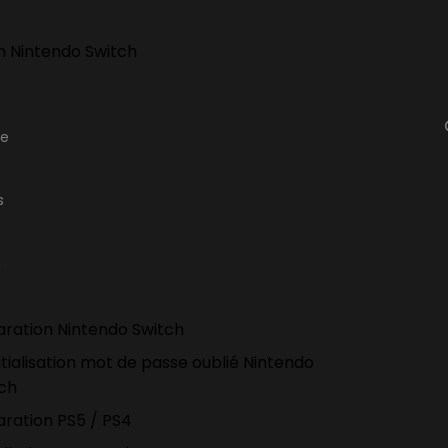
h Nintendo Switch
ge
s
n
ration Nintendo Switch
itialisation mot de passe oublié Nintendo
tch
ration PS5 / PS4