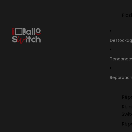
Flas
Destocka
Tendance
Réparatio
Répa
Réin
Swi
Répa