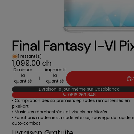
Final Fantasy I-VI P
1 restant(s)
1,099.00 dh
Diminuer
Augmenter
la
la
quantité
quantité
Livraison le jour même sur Casablanca
📞 0616 263 848
• Compilation des six premiers épisodes remasterisés en
pixel‑art
• Musiques réorchestrées et visuels améliorés
• Fonctions modernes : mode vitesse, sauvegarde rapide 
auto‑combat
Livraison Gratuite