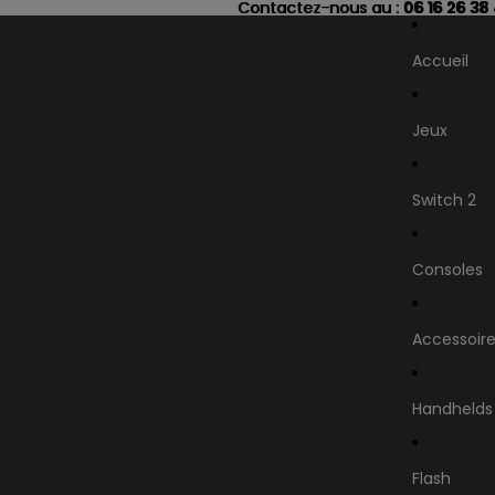
Contactez-nous au : 06 16 26 38
Contactez-nous au :
06 16 26 38
Accueil
Jeux
Switch 2
Consoles
Accessoir
Handhelds
Flash