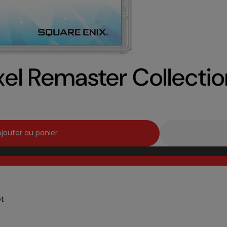
ixel Remaster Collecti
Ajouter au panier
et