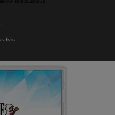
allation TMR DualSense
n
 articles