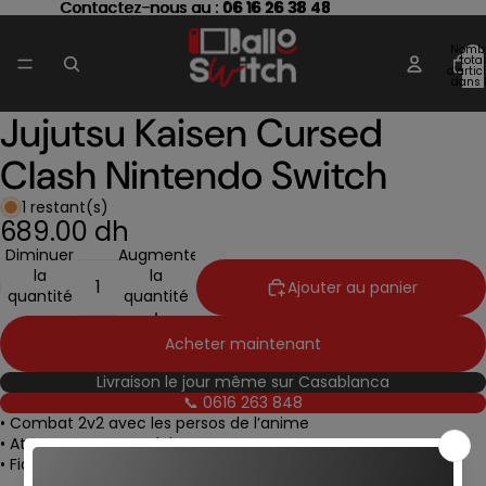
Contactez-nous au : 06 16 26 38 48
Contactez-nous au :
06 16 26 38 48
Nomb
total
d’artic
dans 
panier
Jujutsu Kaisen Cursed
Ouvrir
l’image
Clash Nintendo Switch
en
plein
écran
1 restant(s)
689.00 dh
Diminuer
Augmenter
la
la
Ajouter au panier
quantité
quantité
Acheter maintenant
Livraison le jour même sur Casablanca
📞 0616 263 848
• Combat 2v2 avec les persos de l’anime
• Attaques spectaculaires
• Fidèle à l’univers original