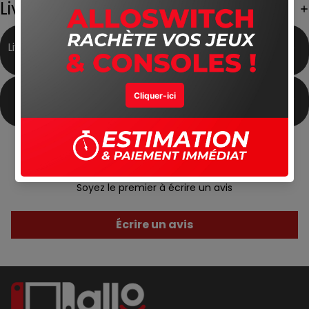
Livraison Gratuite
Livraison Gratuite partout
Meilleur Prix du Marché
au Maroc
Produits Authentiques
Satisfait ou Remboursé
Avis Clients
Soyez le premier à écrire un avis
Écrire un avis