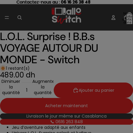
Contactez-nous au : 06 16 26 38 48
Contactez-nous au :
06 16 26 38 48
Nomb
total
d’artic
dans 
panier
L.O.L. Surprise ! B.B.s
Ouvrir
l’image
VOYAGE AUTOUR DU
en
plein
MONDE - Switch
écran
1 restant(s)
489.00 dh
Diminuer
Augmenter
la
la
Ajouter au panier
quantité
quantité
Acheter maintenant
Livraison le jour même sur Casablanca
📞 0616 263 848
Jeu d’aventure adapté aux enfants