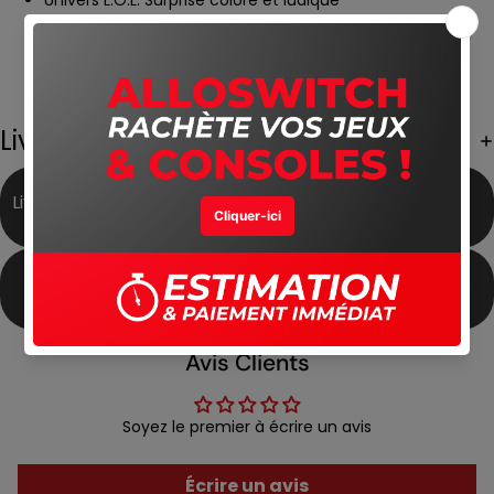
Univers L.O.L. Surprise coloré et ludique
Mini-jeux variés et défis amusants
Personnalisation des personnages et tenues
Gameplay simple et accessible
Idéal pour jouer en solo
Parfait pour les fans de L.O.L. Surprise
Livraison Gratuite
Livraison Gratuite partout
Meilleur Prix du Marché
au Maroc
Produits Authentiques
Satisfait ou Remboursé
Avis Clients
Soyez le premier à écrire un avis
Écrire un avis