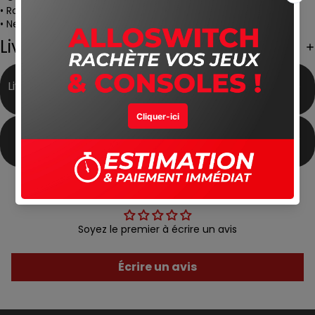
• Roster de personnages varié
• Netcode amélioré pour le online
Livraison Gratuite
Livraison Gratuite partout
Meilleur Prix du Marché
au Maroc
Produits Authentiques
Satisfait ou Remboursé
Avis Clients
Soyez le premier à écrire un avis
Écrire un avis