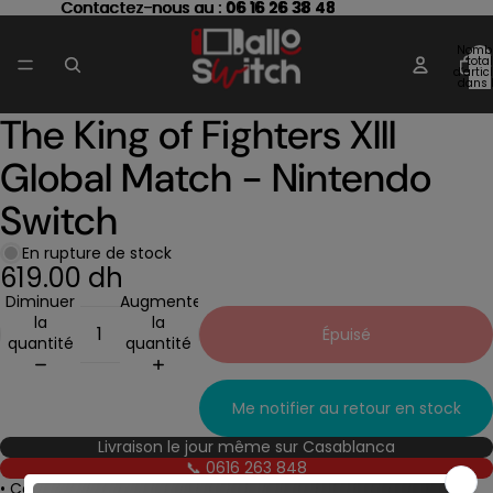
Contactez-nous au : 06 16 26 38 48
Contactez-nous au :
06 16 26 38 48
Nomb
total
d’artic
dans 
panier
The King of Fighters XIII
Ouvrir
l’image
Global Match - Nintendo
en
plein
Switch
écran
En rupture de stock
619.00 dh
Diminuer
Augmenter
la
la
Épuisé
quantité
quantité
Me notifier au retour en stock
Livraison le jour même sur Casablanca
📞 0616 263 848
• Combat 2D avec gameplay technique